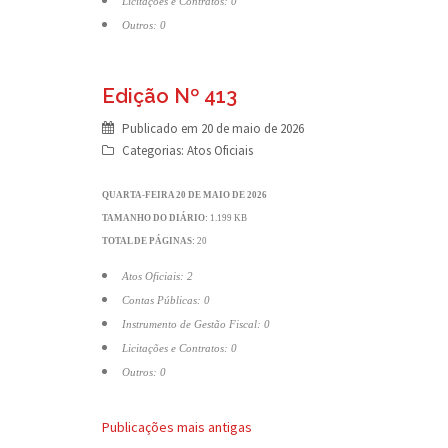
Licitações e Contratos: 0
Outros: 0
Edição Nº 413
Publicado em
20 de maio de 2026
Categorias:
Atos Oficiais
QUARTA-FEIRA 20 DE MAIO DE 2026
TAMANHO DO DIÁRIO:
1.199 KB
TOTAL DE PÁGINAS:
20
Atos Oficiais: 2
Contas Públicas: 0
Instrumento de Gestão Fiscal: 0
Licitações e Contratos: 0
Outros: 0
Navegação
Publicações mais antigas