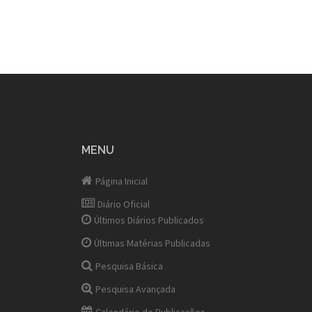
por
posts
MENU
Página Inicial
Diário Oficial
Últimos Diários Publicados
Últimas Matérias Publicadas
Pesquisa Básica
Pesquisa Avançada