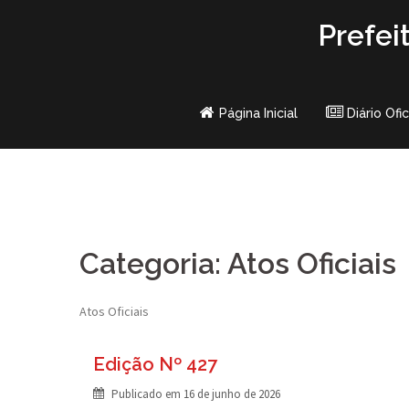
Skip
Prefei
to
content
Página Inicial
Diário Ofic
Categoria:
Atos Oficiais
Atos Oficiais
Edição Nº 427
Publicado em
16 de junho de 2026