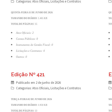
Categorias:
Atos Oficiais
,
Licitações e Contratos
QUINTA-FEIRA 11 DE JUNHO DE 2026
QU
TAMANHO DO DIÁRIO:
1.465 KB
TA
TOTAL DE PÁGINAS:
15
TO
Atos Oficiais: 2
Contas Públicas: 0
Instrumento de Gestão Fiscal: 0
Licitações e Contratos: 4
Outros: 0
Edição Nº 421
E
Publicado em
2 de junho de 2026
Categorias:
Atos Oficiais
,
Licitações e Contratos
TERÇA-FEIRA 02 DE JUNHO DE 2026
SE
TAMANHO DO DIÁRIO:
1.950 KB
TA
TOTAL DE PÁGINAS:
13
TO