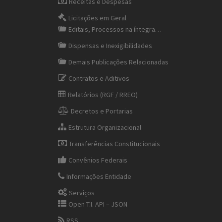
Receitas e Despesas
Licitações em Geral
Editais, Processos na íntegra…
Dispensas e Inexigibilidades
Demais Publicações Relacionadas
Contratos e Aditivos
Relatórios (RGF / RREO)
Decretos e Portarias
Estrutura Organizacional
Transferências Constitucionais
Convênios Federais
Informações Entidade
Serviços
Open T.I. API – JSON
RSS