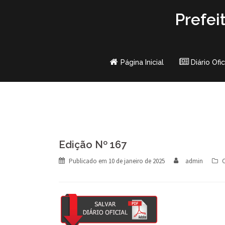
Skip
Prefei
to
content
Página Inicial
Diário Ofic
Edição Nº 167
Publicado em
10 de janeiro de 2025
admin
C