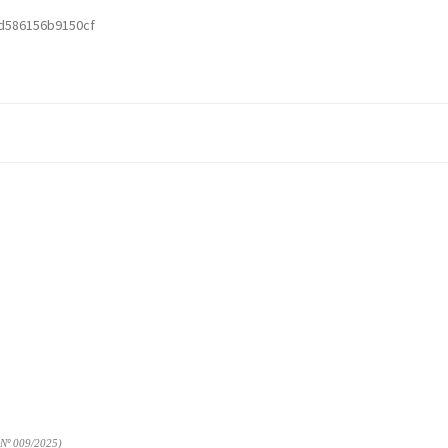
d586156b9150cf
º 009/2025)