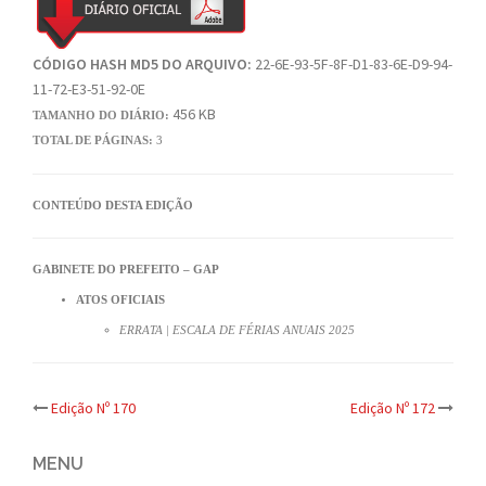
CÓDIGO HASH MD5 DO ARQUIVO:
22-6E-93-5F-8F-D1-83-6E-D9-94-
11-72-E3-51-92-0E
456 KB
TAMANHO DO DIÁRIO:
TOTAL DE PÁGINAS:
3
CONTEÚDO DESTA EDIÇÃO
GABINETE DO PREFEITO – GAP
ATOS OFICIAIS
ERRATA | ESCALA DE FÉRIAS ANUAIS 2025
Post
Edição Nº 170
Edição Nº 172
navigation
MENU