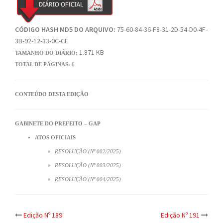
CÓDIGO HASH MD5 DO ARQUIVO:
75-60-84-36-F8-31-2D-54-D0-4F-
3B-92-12-33-0C-CE
1.871 KB
TAMANHO DO DIÁRIO:
TOTAL DE PÁGINAS:
6
CONTEÚDO DESTA EDIÇÃO
GABINETE DO PREFEITO – GAP
ATOS OFICIAIS
RESOLUÇÃO (Nº 002/2025)
RESOLUÇÃO (Nº 003/2025)
RESOLUÇÃO (Nº 004/2025)
Post
Edição Nº 189
Edição Nº 191