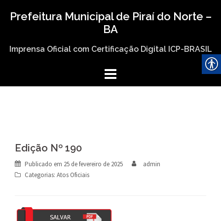
Skip
Prefeitura Municipal de Piraí do Norte –
to
BA
content
Imprensa Oficial com Certificação Digital ICP-BRASIL
Edição Nº 190
Publicado em
25 de fevereiro de 2025
admin
Categorias:
Atos Oficiais