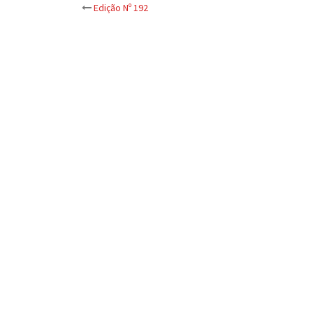
Post
Edição Nº 192
navigation