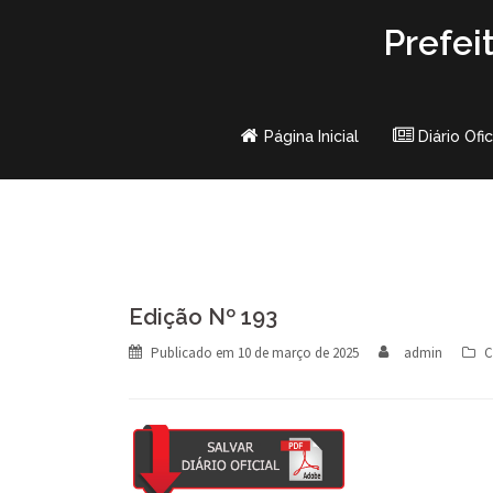
Skip
Prefei
to
content
Página Inicial
Diário Ofic
Edição Nº 193
Publicado em
10 de março de 2025
admin
C