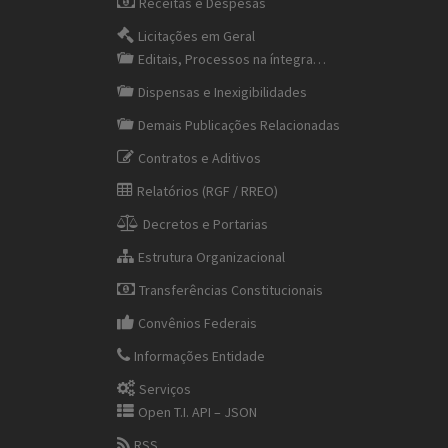
Receitas e Despesas
Licitações em Geral
Editais, Processos na íntegra…
Dispensas e Inexigibilidades
Demais Publicações Relacionadas
Contratos e Aditivos
Relatórios (RGF / RREO)
Decretos e Portarias
Estrutura Organizacional
Transferências Constitucionais
Convênios Federais
Informações Entidade
Serviços
Open T.I. API – JSON
RSS