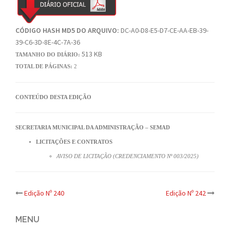
CÓDIGO HASH MD5 DO ARQUIVO:
DC-A0-D8-E5-D7-CE-AA-EB-39-
39-C6-3D-8E-4C-7A-36
513 KB
TAMANHO DO DIÁRIO:
TOTAL DE PÁGINAS:
2
CONTEÚDO DESTA EDIÇÃO
SECRETARIA MUNICIPAL DA ADMINISTRAÇÃO – SEMAD
LICITAÇÕES E CONTRATOS
AVISO DE LICITAÇÃO (CREDENCIAMENTO Nº 003/2025)
Post
Edição Nº 240
Edição Nº 242
navigation
MENU