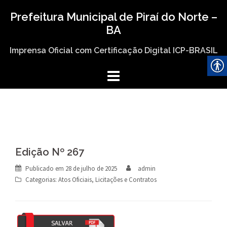
Skip
Prefeitura Municipal de Piraí do Norte –
to
BA
content
Imprensa Oficial com Certificação Digital ICP-BRASIL
Edição Nº 267
Publicado em
28 de julho de 2025
admin
Categorias:
Atos Oficiais
,
Licitações e Contratos