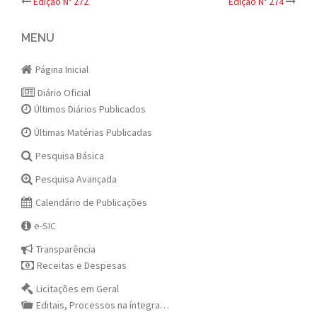
Post
Edição Nº 272
Edição Nº 274
navigation
MENU
Página Inicial
Diário Oficial
Últimos Diários Publicados
Últimas Matérias Publicadas
Pesquisa Básica
Pesquisa Avançada
Calendário de Publicações
e-SIC
Transparência
Receitas e Despesas
Licitações em Geral
Editais, Processos na íntegra…