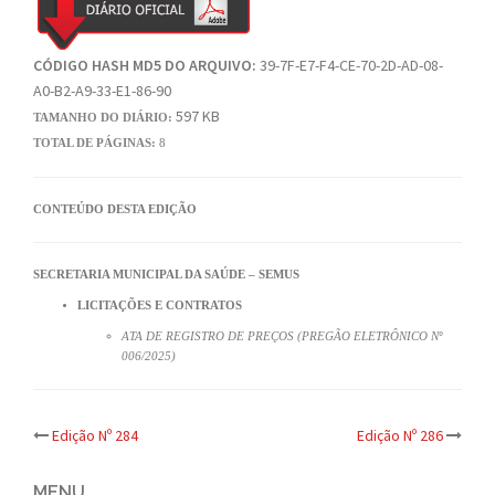
CÓDIGO HASH MD5 DO ARQUIVO:
39-7F-E7-F4-CE-70-2D-AD-08-
A0-B2-A9-33-E1-86-90
597 KB
TAMANHO DO DIÁRIO:
TOTAL DE PÁGINAS:
8
CONTEÚDO DESTA EDIÇÃO
SECRETARIA MUNICIPAL DA SAÚDE – SEMUS
LICITAÇÕES E CONTRATOS
ATA DE REGISTRO DE PREÇOS (PREGÃO ELETRÔNICO Nº
006/2025)
Post
Edição Nº 284
Edição Nº 286
MENU