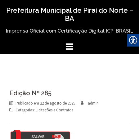
Skip
Prefeitura Municipal de Piraí do Norte –
to
BA
content
Imprensa Oficial com Certificação Digital ICP-BRASIL
Edição Nº 285
Publicado em
22 de agosto de 2025
admin
Categorias:
Licitações e Contratos