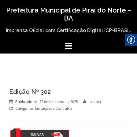
Skip
Prefeitura Municipal de Piraí do Norte –
to
BA
content
Imprensa Oficial com Certificação Digital ICP-BRASIL
Edição Nº 302
Publicado em
22 de setembro de 2025
admin
Categorias:
Licitações e Contratos