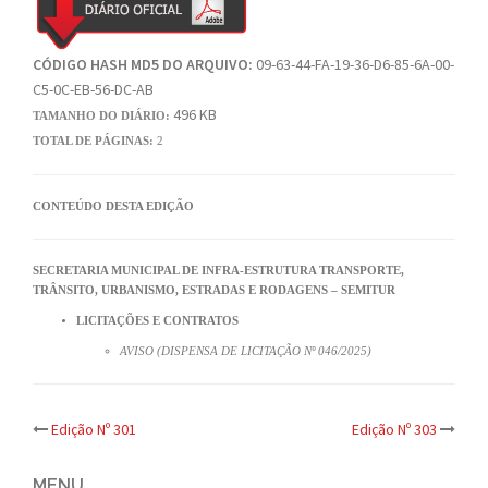
CÓDIGO HASH MD5 DO ARQUIVO:
09-63-44-FA-19-36-D6-85-6A-00-
C5-0C-EB-56-DC-AB
496 KB
TAMANHO DO DIÁRIO:
TOTAL DE PÁGINAS:
2
CONTEÚDO DESTA EDIÇÃO
SECRETARIA MUNICIPAL DE INFRA-ESTRUTURA TRANSPORTE,
TRÂNSITO, URBANISMO, ESTRADAS E RODAGENS – SEMITUR
LICITAÇÕES E CONTRATOS
AVISO (DISPENSA DE LICITAÇÃO Nº 046/2025)
Post
Edição Nº 301
Edição Nº 303
MENU