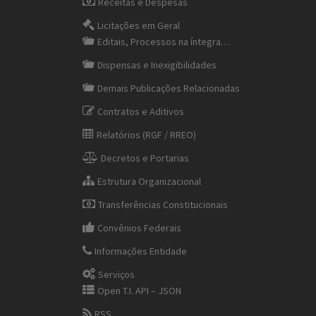
Receitas e Despesas
Licitações em Geral
Editais, Processos na íntegra…
Dispensas e Inexigibilidades
Demais Publicações Relacionadas
Contratos e Aditivos
Relatórios (RGF / RREO)
Decretos e Portarias
Estrutura Organizacional
Transferências Constitucionais
Convênios Federais
Informações Entidade
Serviços
Open T.I. API – JSON
RSS