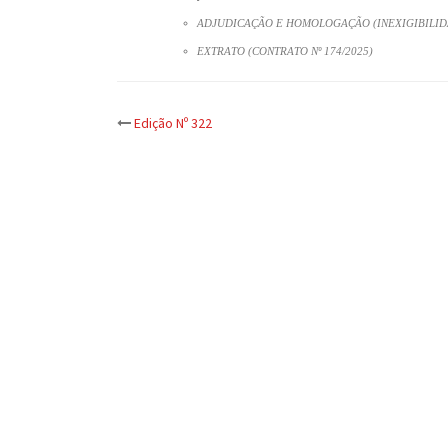
ADJUDICAÇÃO E HOMOLOGAÇÃO (INEXIGIBILIDAD
EXTRATO (CONTRATO Nº 174/2025)
Post
Edição Nº 322
navigation