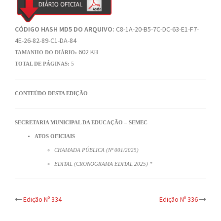
CÓDIGO HASH MD5 DO ARQUIVO:
C8-1A-20-B5-7C-DC-63-E1-F7-
4E-26-82-89-C1-DA-84
602 KB
TAMANHO DO DIÁRIO:
TOTAL DE PÁGINAS:
5
CONTEÚDO DESTA EDIÇÃO
SECRETARIA MUNICIPAL DA EDUCAÇÃO – SEMEC
ATOS OFICIAIS
CHAMADA PÚBLICA (Nº 001/2025)
EDITAL (CRONOGRAMA EDITAL 2025) *
Post
Edição Nº 334
Edição Nº 336