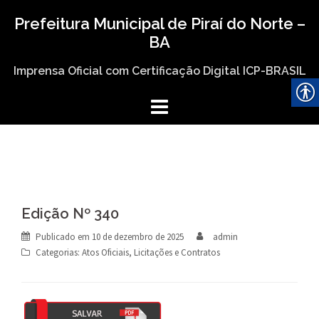
Skip
Prefeitura Municipal de Piraí do Norte –
to
BA
content
Imprensa Oficial com Certificação Digital ICP-BRASIL
Edição Nº 340
Publicado em
10 de dezembro de 2025
admin
Categorias:
Atos Oficiais
,
Licitações e Contratos