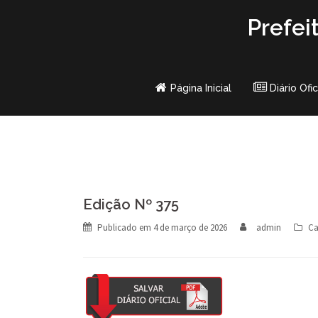
Skip
Prefei
to
content
Página Inicial
Diário Ofic
Edição Nº 375
Publicado em
4 de março de 2026
admin
Ca