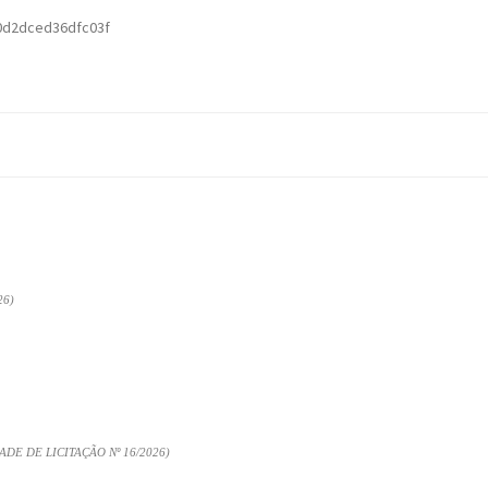
0d2dced36dfc03f
26)
E DE LICITAÇÃO Nº 16/2026)