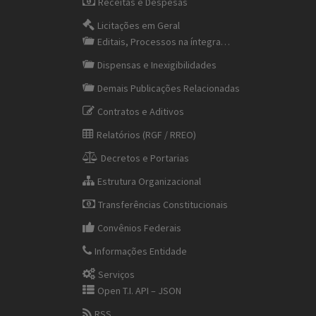
Receitas e Despesas
Licitações em Geral
Editais, Processos na íntegra…
Dispensas e Inexigibilidades
Demais Publicações Relacionadas
Contratos e Aditivos
Relatórios (RGF / RREO)
Decretos e Portarias
Estrutura Organizacional
Transferências Constitucionais
Convênios Federais
Informações Entidade
Serviços
Open T.I. API – JSON
RSS