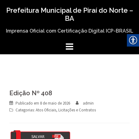
Skip
Prefeitura Municipal de Piraí do Norte –
to
BA
content
Imprensa Oficial com Certificação Digital ICP-BRASIL
Edição Nº 408
Publicado em
8 de maio de 2026
admin
Categorias:
Atos Oficiais
,
Licitações e Contratos