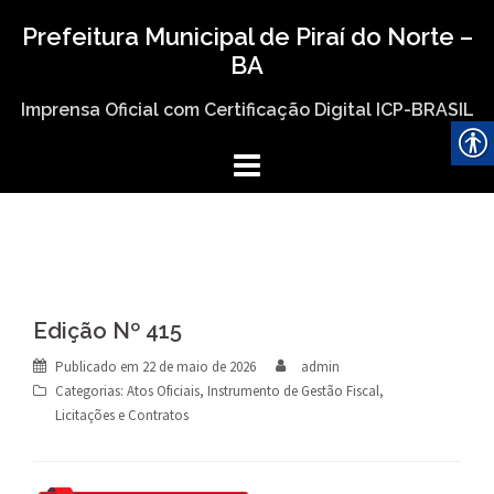
Skip
Prefeitura Municipal de Piraí do Norte –
to
BA
content
Imprensa Oficial com Certificação Digital ICP-BRASIL
Edição Nº 415
Publicado em
22 de maio de 2026
admin
Categorias:
Atos Oficiais
,
Instrumento de Gestão Fiscal
,
Licitações e Contratos