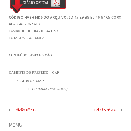
CÓDIGO HASH MD5 DO ARQUIVO:
1D-45-E9-B9-E2-46-67-65-C0-08-
AD-E8-AC-E0-23-E3
471 KB
TAMANHO DO DIÁRIO:
TOTAL DE PÁGINAS:
2
CONTEÚDO DESTA EDIÇÃO
GABINETE DO PREFEITO – GAP
ATOS OFICIAIS
PORTARIA (Nº 047/2026)
Post
Edição Nº 418
Edição Nº 420
navigation
MENU