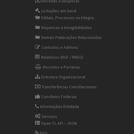
Receitas e Despesas
Licitações em Geral
Editais, Processos na íntegra…
Dispensas e Inexigibilidades
Demais Publicações Relacionadas
Contratos e Aditivos
Relatórios (RGF / RREO)
Decretos e Portarias
Estrutura Organizacional
Transferências Constitucionais
Convênios Federais
Informações Entidade
Serviços
Open T.I. API – JSON
RSS