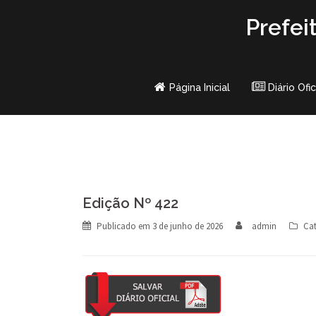
Skip
Prefei
to
content
Página Inicial
Diário Ofic
Edição Nº 422
Publicado em
3 de junho de 2026
admin
Cat