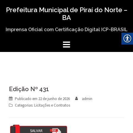
Skip
Prefeitura Municipal de Piraí do Norte –
to
BA
content
Imprensa Oficial com Certificação Digital ICP-BRASIL
Edição Nº 431
Publicado em
22 de junho de 2026
admin
Categorias:
Licitações e Contratos