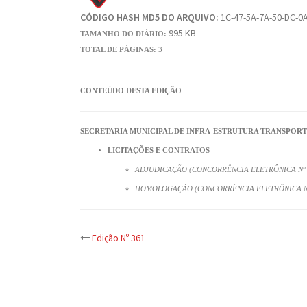
CÓDIGO HASH MD5 DO ARQUIVO:
1C-47-5A-7A-50-DC-0A
995 KB
TAMANHO DO DIÁRIO:
TOTAL DE PÁGINAS:
3
CONTEÚDO DESTA EDIÇÃO
SECRETARIA MUNICIPAL DE INFRA-ESTRUTURA TRANSPORT
LICITAÇÕES E CONTRATOS
ADJUDICAÇÃO (CONCORRÊNCIA ELETRÔNICA Nº 
HOMOLOGAÇÃO (CONCORRÊNCIA ELETRÔNICA Nº
Post
Edição Nº 361
navigation