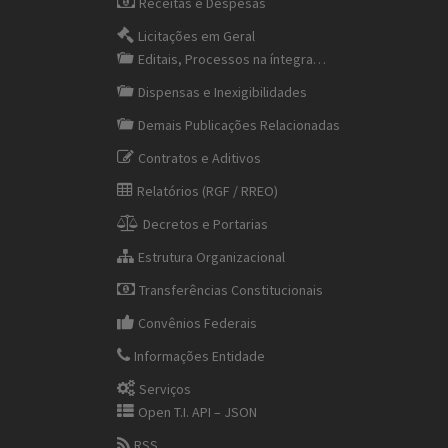
Receitas e Despesas
Licitações em Geral
Editais, Processos na íntegra…
Dispensas e Inexigibilidades
Demais Publicações Relacionadas
Contratos e Aditivos
Relatórios (RGF / RREO)
Decretos e Portarias
Estrutura Organizacional
Transferências Constitucionais
Convênios Federais
Informações Entidade
Serviços
Open T.I. API – JSON
RSS