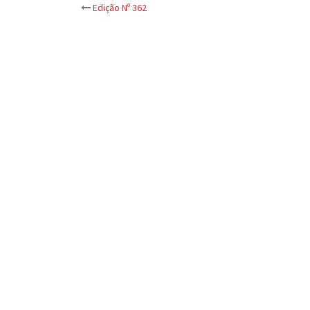
Post
Edição Nº 362
navigation