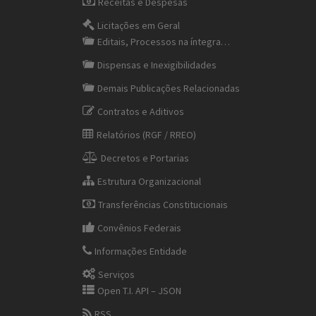
Receitas e Despesas
Licitações em Geral
Editais, Processos na íntegra…
Dispensas e Inexigibilidades
Demais Publicações Relacionadas
Contratos e Aditivos
Relatórios (RGF / RREO)
Decretos e Portarias
Estrutura Organizacional
Transferências Constitucionais
Convênios Federais
Informações Entidade
Serviços
Open T.I. API – JSON
RSS